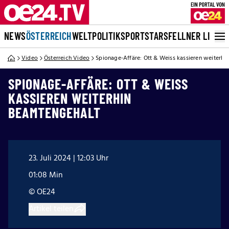
NEWS
ÖSTERREICH
WELT
POLITIK
SPORT
STARS
FELLNER LIVE
Video
Österreich Video
Spionage-Affäre: Ott & Weiss kassieren weiterhi
SPIONAGE-AFFÄRE: OTT & WEISS
KASSIEREN WEITERHIN
BEAMTENGEHALT
23. Juli 2024 | 12:03 Uhr
01:08 Min
© OE24
Artikel teilen