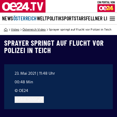
NEWS
ÖSTERREICH
WELT
POLITIK
SPORT
STARS
FELLNER LIVE
Video
Österreich Video
Sprayer springt auf Flucht vor Polizei in Teich
SPRAYER SPRINGT AUF FLUCHT VOR
POLIZEI IN TEICH
23. Mai 2021 | 11:48 Uhr
00:48 Min
© OE24
Artikel teilen