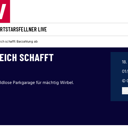
ORT
STARS
FELLNER LIVE
eich schafft Barzahlung ab
EICH SCHAFFT
18.
01
© 
ldlose Parkgarage für mächtig Wirbel.
Art