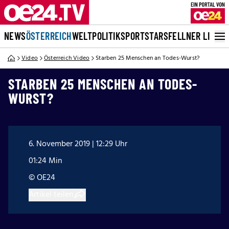
NEWS
ÖSTERREICH
WELT
POLITIK
SPORT
STARS
FELLNER LIVE
Video
Österreich Video
Starben 25 Menschen an Todes-Wurst?
STARBEN 25 MENSCHEN AN TODES-
WURST?
6. November 2019 | 12:29 Uhr
01:24 Min
© OE24
Artikel teilen