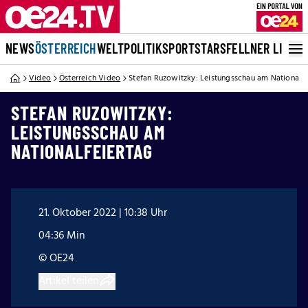
NEWS
ÖSTERREICH
WELT
POLITIK
SPORT
STARS
FELLNER LIVE
Video
Österreich Video
Stefan Ruzowitzky: Leistungsschau am Nationalfe
STEFAN RUZOWITZKY:
LEISTUNGSSCHAU AM
NATIONALFEIERTAG
21. Oktober 2022 | 10:38 Uhr
04:36 Min
© OE24
Artikel teilen