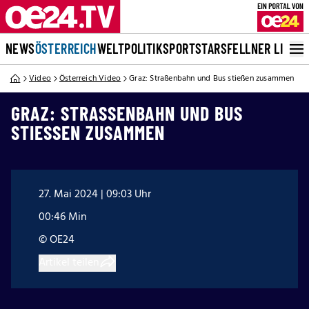
NEWS
ÖSTERREICH
WELT
POLITIK
SPORT
STARS
FELLNER LIVE
Video
Österreich Video
Graz: Straßenbahn und Bus stießen zusammen
GRAZ: STRASSENBAHN UND BUS S
TIESSEN ZUSAMMEN
27. Mai 2024 | 09:03 Uhr
00:46 Min
© OE24
Artikel teilen