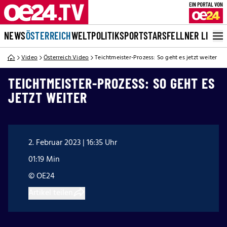
NEWS
ÖSTERREICH
WELT
POLITIK
SPORT
STARS
FELLNER LIVE
Video
Österreich Video
Teichtmeister-Prozess: So geht es jetzt weiter
TEICHTMEISTER-PROZESS: SO GEHT ES
JETZT WEITER
2. Februar 2023 | 16:35 Uhr
01:19 Min
© OE24
Artikel teilen