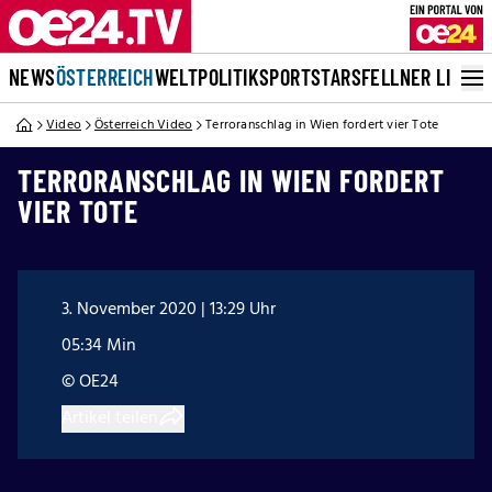
NEWS
ÖSTERREICH
WELT
POLITIK
SPORT
STARS
FELLNER LIVE
Video
Österreich Video
Terroranschlag in Wien fordert vier Tote
TERRORANSCHLAG IN WIEN FORDERT
VIER TOTE
3. November 2020 | 13:29 Uhr
05:34 Min
© OE24
Artikel teilen