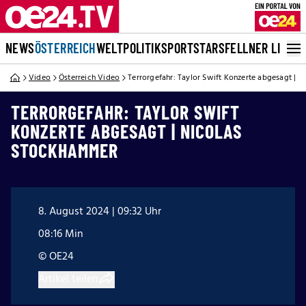
NEWS
ÖSTERREICH
WELT
POLITIK
SPORT
STARS
FELLNER LIVE
Video
Österreich Video
Terrorgefahr: Taylor Swift Konzerte abgesagt | 
TERRORGEFAHR: TAYLOR SWIFT
KONZERTE ABGESAGT | NICOLAS
STOCKHAMMER
8. August 2024 | 09:32 Uhr
08:16 Min
© OE24
Artikel teilen