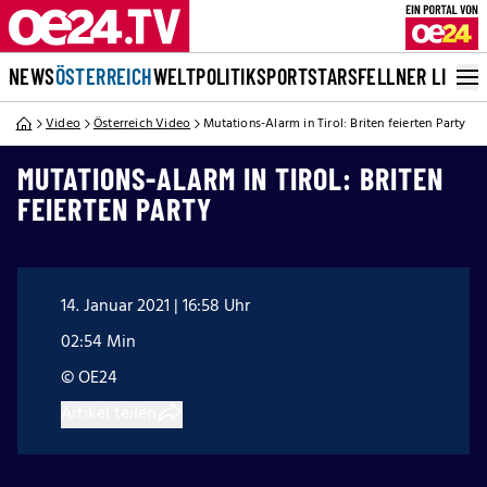
NEWS
ÖSTERREICH
WELT
POLITIK
SPORT
STARS
FELLNER LIVE
Video
Österreich Video
Mutations-Alarm in Tirol: Briten feierten Party
MUTATIONS-ALARM IN TIROL: BRITEN
FEIERTEN PARTY
14. Januar 2021 | 16:58 Uhr
02:54 Min
© OE24
Artikel teilen