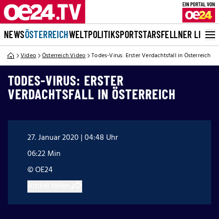
NEWS
ÖSTERREICH
WELT
POLITIK
SPORT
STARS
FELLNER LIVE
Video
Österreich Video
Todes-Virus: Erster Verdachtsfall in Österreich
TODES-VIRUS: ERSTER
VERDACHTSFALL IN ÖSTERREICH
27. Januar 2020 | 04:48 Uhr
06:22 Min
© OE24
Artikel teilen