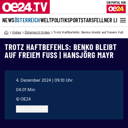
NEWS
ÖSTERREICH
WELT
POLITIK
SPORT
STARS
FELLNER LIVE
Video
Österreich Video
Trotz Haftbefehls: Benko bleibt auf freiem Fuß |
TROTZ HAFTBEFEHLS: BENKO BLEIBT
AUF FREIEM FUSS | HANSJÖRG MAYR
4. Dezember 2024 | 09:10 Uhr
04:01 Min
© OE24
Artikel teilen