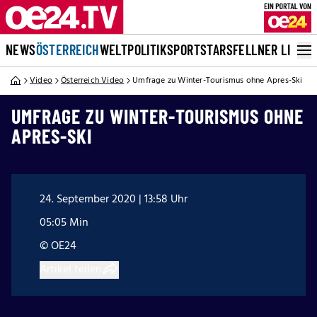
NEWS
ÖSTERREICH
WELT
POLITIK
SPORT
STARS
FELLNER LIVE
Video
Österreich Video
Umfrage zu Winter-Tourismus ohne Apres-Ski
UMFRAGE ZU WINTER-TOURISMUS OHNE
APRES-SKI
24. September 2020 | 13:58 Uhr
05:05 Min
© OE24
Artikel teilen