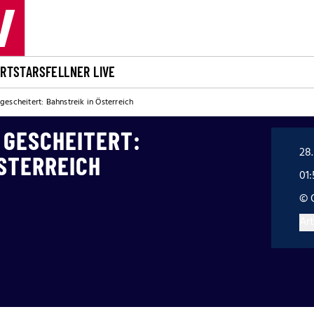
ORT
STARS
FELLNER LIVE
escheitert: Bahnstreik in Österreich
GESCHEITERT:
28
STERREICH
01
© 
Art