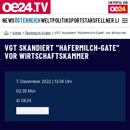
NEWS
ÖSTERREICH
WELT
POLITIK
SPORT
STARS
FELLNER LIVE
Video
Österreich Video
VGT skandiert "Hafermilch-Gate" vor Wirtschaf
VGT SKANDIERT "HAFERMILCH-GATE"
VOR WIRTSCHAFTSKAMMER
7. Dezember 2022 | 13:34 Uhr
02:39 Min
© OE24
Artikel teilen