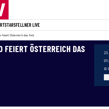
ORT
STARS
FELLNER LIVE
 feiert Österreich das Fest
 FEIERT ÖSTERREICH DAS
23.
01
© 
Art