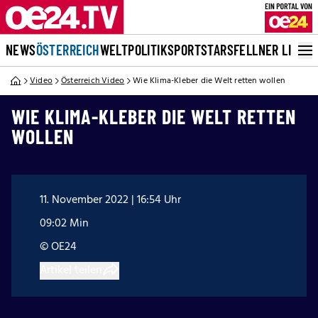
NEWS
ÖSTERREICH
WELT
POLITIK
SPORT
STARS
FELLNER LIVE
Video
Österreich Video
Wie Klima-Kleber die Welt retten wollen
WIE KLIMA-KLEBER DIE WELT RETTEN
WOLLEN
11. November 2022 | 16:54 Uhr
09:02 Min
© OE24
Artikel teilen