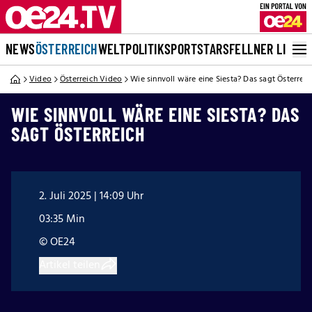
NEWS
ÖSTERREICH
WELT
POLITIK
SPORT
STARS
FELLNER LIVE
Video
Österreich Video
Wie sinnvoll wäre eine Siesta? Das sagt Österreic
WIE SINNVOLL WÄRE EINE SIESTA? DAS
SAGT ÖSTERREICH
2. Juli 2025 | 14:09 Uhr
03:35 Min
© OE24
Artikel teilen