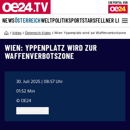
NEWS
ÖSTERREICH
WELT
POLITIK
SPORT
STARS
FELLNER LIVE
Video
Österreich Video
Wien: Yppenplatz wird zur Waffenverbotszone
WIEN: YPPENPLATZ WIRD ZUR
WAFFENVERBOTSZONE
30. Juli 2025 | 08:57 Uhr
01:52 Min
© OE24
Artikel teilen