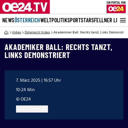
NEWS
ÖSTERREICH
WELT
POLITIK
SPORT
STARS
FELLNER LIVE
Video
Österreich Video
Akademiker Ball: Rechts tanzt, Links Demonstrier
AKADEMIKER BALL: RECHTS TANZT,
LINKS DEMONSTRIERT
7. März 2025 | 16:57 Uhr
10:24 Min
© OE24
Artikel teilen