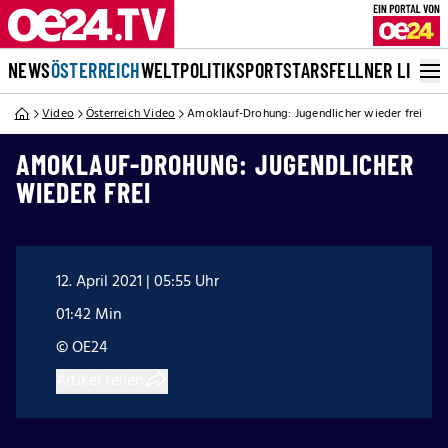
NEWS
ÖSTERREICH
WELT
POLITIK
SPORT
STARS
FELLNER LIVE
Video
Österreich Video
Amoklauf-Drohung: Jugendlicher wieder frei
AMOKLAUF-DROHUNG: JUGENDLICHER
WIEDER FREI
12. April 2021 | 05:55 Uhr
01:42 Min
© OE24
Artikel teilen