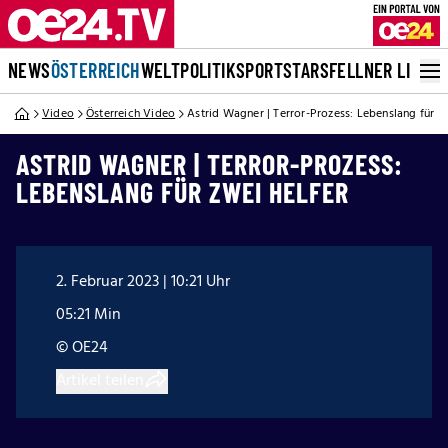
NEWS
ÖSTERREICH
WELT
POLITIK
SPORT
STARS
FELLNER LIVE
Video
Österreich Video
Astrid Wagner | Terror-Prozess: Lebenslang für z
ASTRID WAGNER | TERROR-PROZESS:
LEBENSLANG FÜR ZWEI HELFER
2. Februar 2023 | 10:21 Uhr
05:21 Min
© OE24
Artikel teilen