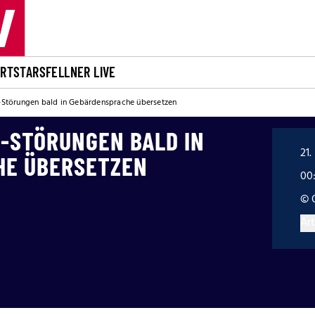
ORT
STARS
FELLNER LIVE
i-Störungen bald in Gebärdensprache übersetzen
I-STÖRUNGEN BALD IN
21.
HE ÜBERSETZEN
00
© 
Art