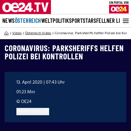
NEWS
ÖSTERREICH
WELT
POLITIK
SPORT
STARS
FELLNER LIVE
Video
Österreich Video
Coronavirus: Parksheriffs helfen Polizei bei Kontr
CORONAVIRUS: PARKSHERIFFS HELFEN
POLIZEI BEI KONTROLLEN
13. April 2020 | 07:43 Uhr
01:23 Min
© OE24
Artikel teilen