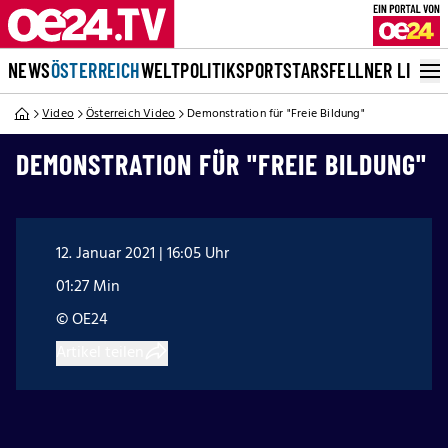
NEWS
ÖSTERREICH
WELT
POLITIK
SPORT
STARS
FELLNER LIVE
Video
Österreich Video
Demonstration für "Freie Bildung"
DEMONSTRATION FÜR "FREIE BILDUNG"
12. Januar 2021 | 16:05 Uhr
01:27 Min
© OE24
Artikel teilen