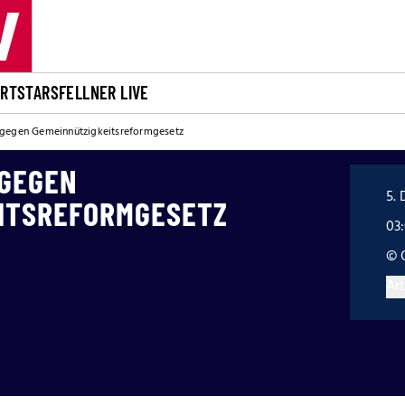
ORT
STARS
FELLNER LIVE
gegen Gemeinnützigkeitsreformgesetz
 GEGEN
5. 
ITSREFORMGESETZ
03
© 
Art