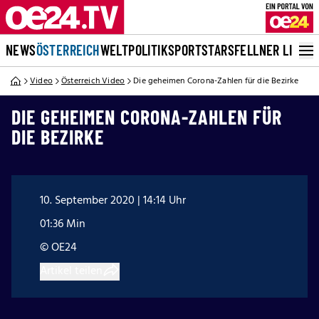
NEWS
ÖSTERREICH
WELT
POLITIK
SPORT
STARS
FELLNER LIVE
Video
Österreich Video
Die geheimen Corona-Zahlen für die Bezirke
DIE GEHEIMEN CORONA-ZAHLEN FÜR
DIE BEZIRKE
10. September 2020 | 14:14 Uhr
01:36 Min
© OE24
Artikel teilen