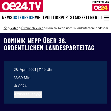
NEWS
ÖSTERREICH
WELT
POLITIK
SPORT
STARS
FELLNER LIVE
Video
Österreich Video
Dominik Nepp über 36. ordentlichen Landesparte
DOMINIK NEPP ÜBER 36.
ORDENTLICHEN LANDESPARTEITAG
25. April 2021 | 11:19 Uhr
38:30 Min
© OE24
Artikel teilen