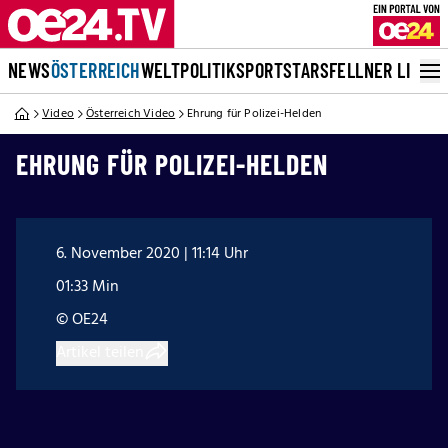
NEWS
ÖSTERREICH
WELT
POLITIK
SPORT
STARS
FELLNER LIVE
Video
Österreich Video
Ehrung für Polizei-Helden
EHRUNG FÜR POLIZEI-HELDEN
6. November 2020 | 11:14 Uhr
01:33 Min
© OE24
Artikel teilen