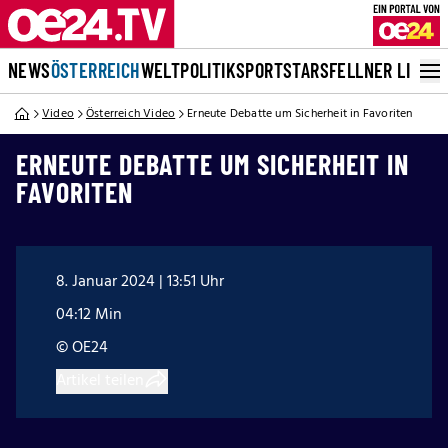
NEWS
ÖSTERREICH
WELT
POLITIK
SPORT
STARS
FELLNER LIVE
Video
Österreich Video
Erneute Debatte um Sicherheit in Favoriten
ERNEUTE DEBATTE UM SICHERHEIT IN
FAVORITEN
8. Januar 2024 | 13:51 Uhr
04:12 Min
© OE24
Artikel teilen