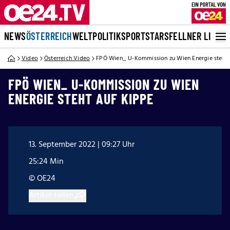
NEWS
ÖSTERREICH
WELT
POLITIK
SPORT
STARS
FELLNER LIVE
Video
Österreich Video
FPÖ Wien_ U-Kommission zu Wien Energie steht 
FPÖ WIEN_ U-KOMMISSION ZU WIEN
ENERGIE STEHT AUF KIPPE
13. September 2022 | 09:27 Uhr
25:24 Min
© OE24
Artikel teilen