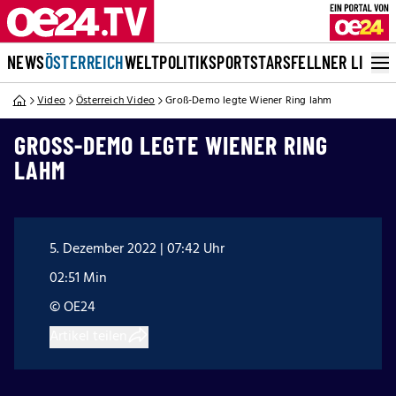
NEWS
ÖSTERREICH
WELT
POLITIK
SPORT
STARS
FELLNER LIVE
Video
Österreich Video
Groß-Demo legte Wiener Ring lahm
GROSS-DEMO LEGTE WIENER RING L
AHM
5. Dezember 2022 | 07:42 Uhr
02:51 Min
© OE24
Artikel teilen