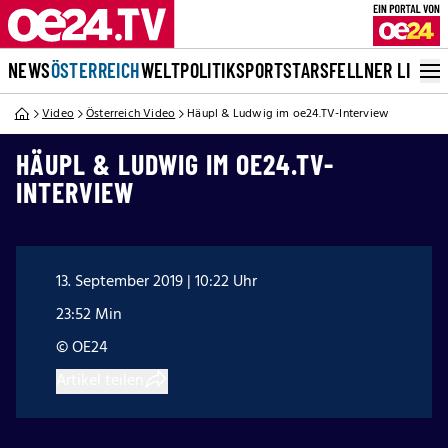
NEWS
ÖSTERREICH
WELT
POLITIK
SPORT
STARS
FELLNER LIVE
Video
Österreich Video
Häupl & Ludwig im oe24.TV-Interview
HÄUPL & LUDWIG IM OE24.TV-
INTERVIEW
13. September 2019 | 10:22 Uhr
23:52 Min
© OE24
Artikel teilen