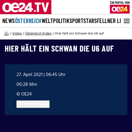
NEWS
ÖSTERREICH
WELT
POLITIK
SPORT
STARS
FELLNER LIVE
Video
Österreich Video
Hier hält ein Schwan die U6 auf
HIER HÄLT EIN SCHWAN DIE U6 AUF
27. April 2021 | 06:45 Uhr
00:28 Min
© OE24
Artikel teilen