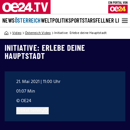
NEWS
ÖSTERREICH
WELT
POLITIK
SPORT
STARS
FELLNER LIVE
Video
Österreich Video
Initiative: Erlebe deine Hauptstadt
INITIATIVE: ERLEBE DEINE
HAUPTSTADT
21. Mai 2021 | 11:00 Uhr
01:07 Min
© OE24
Artikel teilen