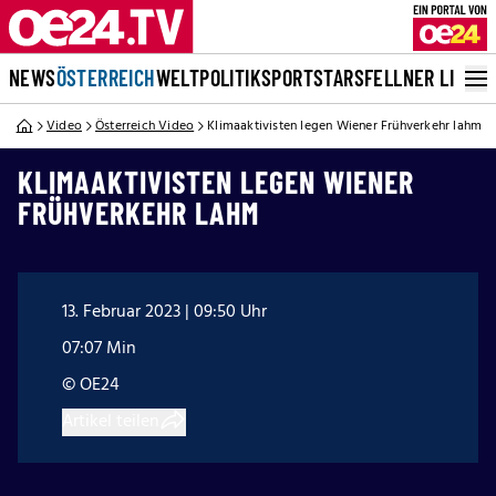
NEWS
ÖSTERREICH
WELT
POLITIK
SPORT
STARS
FELLNER LIVE
Video
Österreich Video
Klimaaktivisten legen Wiener Frühverkehr lahm
KLIMAAKTIVISTEN LEGEN WIENER
FRÜHVERKEHR LAHM
13. Februar 2023 | 09:50 Uhr
07:07 Min
© OE24
Artikel teilen