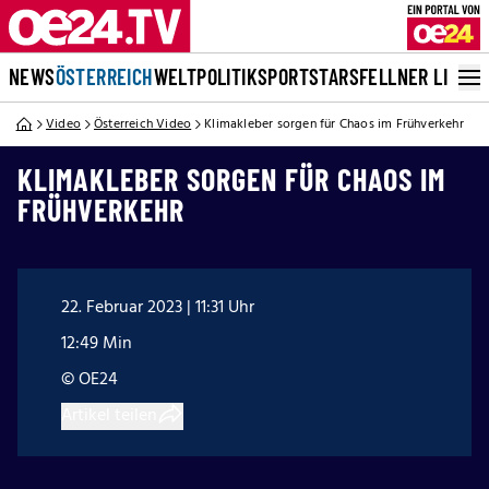
NEWS
ÖSTERREICH
WELT
POLITIK
SPORT
STARS
FELLNER LIVE
Video
Österreich Video
Klimakleber sorgen für Chaos im Frühverkehr
KLIMAKLEBER SORGEN FÜR CHAOS IM
FRÜHVERKEHR
22. Februar 2023 | 11:31 Uhr
12:49 Min
© OE24
Artikel teilen