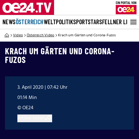
NEWS
ÖSTERREICH
WELT
POLITIK
SPORT
STARS
FELLNER LIVE
Video
Österreich Video
Krach um Gärten und Corona-Fuzos
KRACH UM GÄRTEN UND CORONA-
FUZOS
3. April 2020 | 07:42 Uhr
01:14 Min
© OE24
Artikel teilen