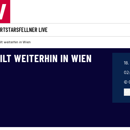
ORT
STARS
FELLNER LIVE
lt weiterhin in Wien
LT WEITERHIN IN WIEN
18.
02
© 
Art