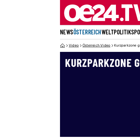
NEWS
ÖSTERREICH
WELT
POLITIK
SP
Video
Österreich Video
Kurzparkzone gi
KURZPARKZONE GI