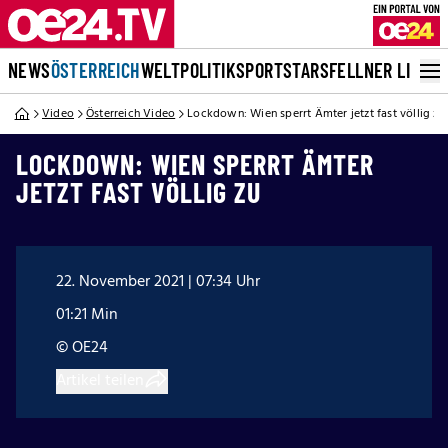
NEWS
ÖSTERREICH
WELT
POLITIK
SPORT
STARS
FELLNER LIVE
Video
Österreich Video
Lockdown: Wien sperrt Ämter jetzt fast völlig zu
LOCKDOWN: WIEN SPERRT ÄMTER
JETZT FAST VÖLLIG ZU
22. November 2021 | 07:34 Uhr
01:21 Min
© OE24
Artikel teilen