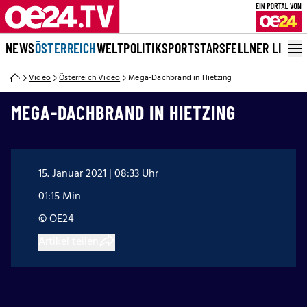
NEWS
ÖSTERREICH
WELT
POLITIK
SPORT
STARS
FELLNER LIVE
Video
Österreich Video
Mega-Dachbrand in Hietzing
MEGA-DACHBRAND IN HIETZING
15. Januar 2021 | 08:33 Uhr
01:15 Min
© OE24
Artikel teilen