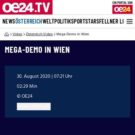
NEWS
ÖSTERREICH
WELT
POLITIK
SPORT
STARS
FELLNER LIVE
Video
Österreich Video
Mega-Demo in Wien
MEGA-DEMO IN WIEN
30. August 2020 | 07:21 Uhr
02:29 Min
© OE24
Artikel teilen