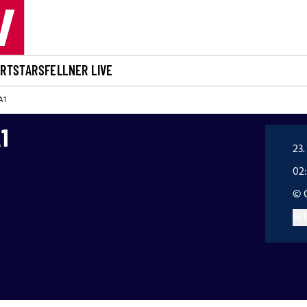
ORT
STARS
FELLNER LIVE
A1
1
23.
02
© 
Art