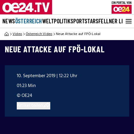
NEWS
ÖSTERREICH
WELT
POLITIK
SPORT
STARS
FELLNER LIVE
Video
Österreich Video
Neue Attacke auf FPÖ-Lokal
NEUE ATTACKE AUF FPÖ-LOKAL
10. September 2019 | 12:22 Uhr
01:23 Min
© OE24
Artikel teilen