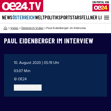
NEWS
ÖSTERREICH
WELT
POLITIK
SPORT
STARS
FELLNER LIVE
Video
Österreich Video
Paul Eidenberger im Interview
PAUL EIDENBERGER IM INTERVIEW
10. August 2020 | 05:19 Uhr
03:07 Min
© OE24
Artikel teilen