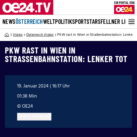
NEWS
ÖSTERREICH
WELT
POLITIK
SPORT
STARS
FELLNER LIVE
Video
Österreich Video
PKW rast in Wien in Straßenbahnstation: Lenker t
PKW RAST IN WIEN IN
STRASSENBAHNSTATION: LENKER TOT
19. Januar 2024 | 16:17 Uhr
01:38 Min
© OE24
Artikel teilen