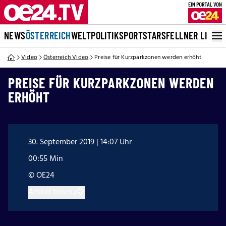
NEWS
ÖSTERREICH
WELT
POLITIK
SPORT
STARS
FELLNER LIVE
Video
Österreich Video
Preise für Kurzparkzonen werden erhöht
PREISE FÜR KURZPARKZONEN WERDEN
ERHÖHT
30. September 2019 | 14:07 Uhr
00:55 Min
© OE24
Artikel teilen