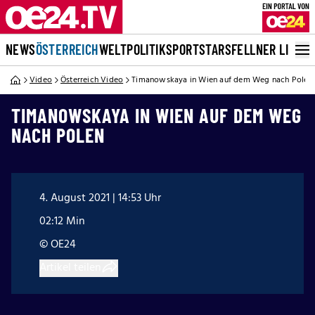
NEWS
ÖSTERREICH
WELT
POLITIK
SPORT
STARS
FELLNER LIVE
Video
Österreich Video
Timanowskaya in Wien auf dem Weg nach Polen
TIMANOWSKAYA IN WIEN AUF DEM WEG
NACH POLEN
4. August 2021 | 14:53 Uhr
02:12 Min
© OE24
Artikel teilen