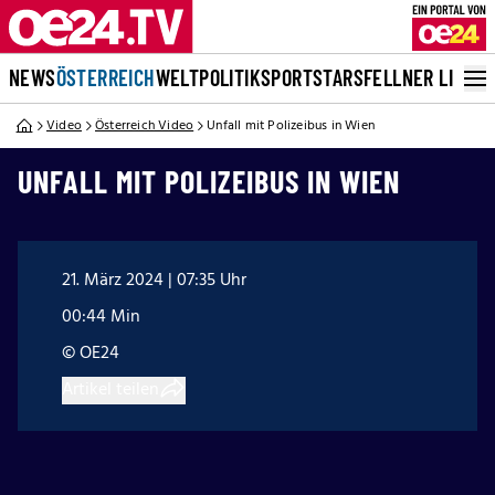
NEWS
ÖSTERREICH
WELT
POLITIK
SPORT
STARS
FELLNER LIVE
Video
Österreich Video
Unfall mit Polizeibus in Wien
UNFALL MIT POLIZEIBUS IN WIEN
21. März 2024 | 07:35 Uhr
00:44 Min
© OE24
Artikel teilen