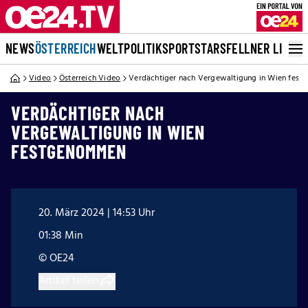
NEWS
ÖSTERREICH
WELT
POLITIK
SPORT
STARS
FELLNER LIVE
Video
Österreich Video
Verdächtiger nach Vergewaltigung in Wien fes
VERDÄCHTIGER NACH
VERGEWALTIGUNG IN WIEN
FESTGENOMMEN
20. März 2024 | 14:53 Uhr
01:38 Min
© OE24
Artikel teilen